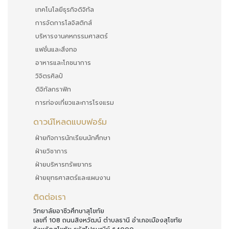
เทคโนโลยีธุรกิจดิจิทัล
การจัดการโลจิสติกส์
บริหารงานคหกรรมศาสตร์
แฟชั่นและสิ่งทอ
อาหารและโภชนาการ
วิจิตรศิลป์
ดิจิทัลกราฟิก
การท่องเที่ยวและการโรงแรม
ดาวน์โหลดแบบฟอร์ม
ฝ่ายกิจการนักเรียนนักศึกษา
ฝ่ายวิชาการ
ฝ่ายบริหารทรัพยากร
ฝ่ายยุทธศาสตร์และแผนงาน
ติดต่อเรา
วิทยาลัยอาชีวศึกษาสุโขทัย
เลขที่ 108 ถนนสิงหวัฒน์ ตำบลธานี อำเภอเมืองสุโขทัย