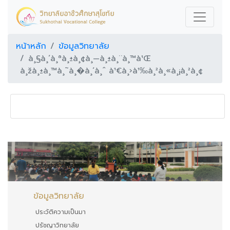
หน้าหลัก
ข้อมูลวิทยาลัย
à¸§à¸´à¸ªà¸±à¸¢à¸—à¸±à¸¨à¸™à¹Œ
à¸žà¸±à¸™à¸˜à¸�à¸´à¸ˆ à¹€à¸›à¹‰à¸²à¸«à¸¡à¸²à¸¢
ข้อมูลวิทยาลัย
ประวัติความเป็นมา
ปรัชญาวิทยาลัย