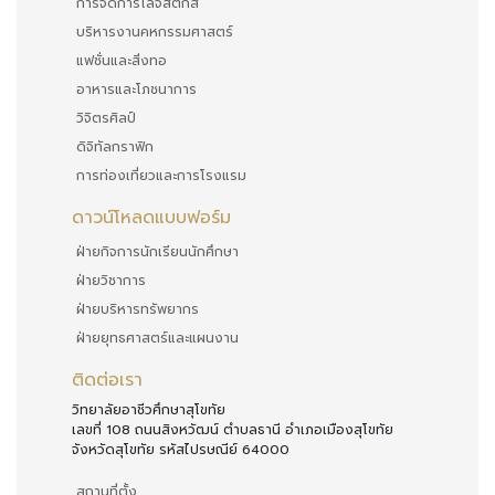
การจัดการโลจิสติกส์
บริหารงานคหกรรมศาสตร์
แฟชั่นและสิ่งทอ
อาหารและโภชนาการ
วิจิตรศิลป์
ดิจิทัลกราฟิก
การท่องเที่ยวและการโรงแรม
ดาวน์โหลดแบบฟอร์ม
ฝ่ายกิจการนักเรียนนักศึกษา
ฝ่ายวิชาการ
ฝ่ายบริหารทรัพยากร
ฝ่ายยุทธศาสตร์และแผนงาน
ติดต่อเรา
วิทยาลัยอาชีวศึกษาสุโขทัย
เลขที่ 108 ถนนสิงหวัฒน์ ตำบลธานี อำเภอเมืองสุโขทัย
จังหวัดสุโขทัย รหัสไปรษณีย์ 64000
สถานที่ตั้ง