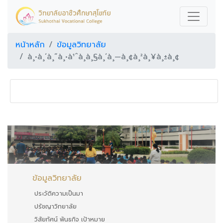
หน้าหลัก
ข้อมูลวิทยาลัย
à¸•à¸´à¸”à¸•à¹ˆà¸­à¸§à¸´à¸—à¸¢à¸²à¸¥à¸±à¸¢
ข้อมูลวิทยาลัย
ประวัติความเป็นมา
ปรัชญาวิทยาลัย
วิสัยทัศน์ พันธกิจ เป้าหมาย