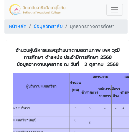
หน้าหลัก
ข้อมูลวิทยาลัย
บุคลากรทางการศึกษา
จำนวนผู้บริหารและครูจำแนกตามสถานภาพ เพศ วุฒิ
การศึกษา ตำแหน่ง
ประจำปีการศึกษา 2568
ข้อมูลจากงานบุคลากร ณ วันที่ 2 ตุลาคม 2568
สถานภาพ
เพศ
จำนวน
ผู้บริหาร / แผนกวิชา
พนักงาน
อัตรา
(คน)
ข้าราชการ
ชาย
หญ
ราชการ
จ้าง
ฝ่ายบริหาร
5
5
-
-
4
1
แผนกวิชาบัญชี
8
8
-
-
-
8