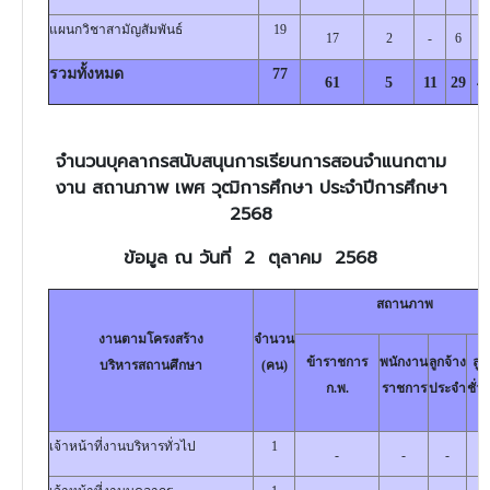
แผนกวิชาสามัญสัมพันธ์
19
17
2
-
6
1
รวมทั้งหมด
77
61
5
11
29
4
จำนวนบุคลากรสนับสนุนการเรียนการสอนจำแนกตาม
งาน สถานภาพ เพศ วุฒิการศึกษา ประจำปีการศึกษา
2568
ข้อมูล ณ วันที่ 2 ตุลาคม 2568
สถานภาพ
งานตามโครงสร้าง
จำนวน
ข้าราชการ
พนักงาน
ลูกจ้าง
ลูก
บริหารสถานศึกษา
(คน)
ก.พ.
ราชการ
ประจำ
ชั่
เจ้าหน้าที่งานบริหารทั่วไป
1
-
-
-