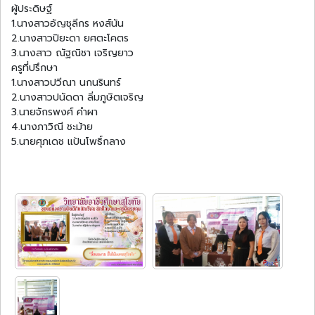
ผู้ประดิษฐ์
1.นางสาวอัญชุลีกร หงส์นัน
2.นางสาวปิยะดา ยศตะโคตร
3.นางสาว ณัฐณิชา เจริญยาว
ครูที่ปรึกษา
1.นางสาวปวีณา นกนรินทร์
2.นางสาวปนัดดา ลิ่มภูษิตเจริญ
3.นายจักรพงศ์ คำผา
4.นางภาวิณี ชะม้าย
5.นายศุภเดช แป้นโพธิ์กลาง