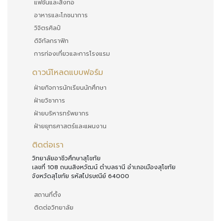
แฟชั่นและสิ่งทอ
อาหารและโภชนาการ
วิจิตรศิลป์
ดิจิทัลกราฟิก
การท่องเที่ยวและการโรงแรม
ดาวน์โหลดแบบฟอร์ม
ฝ่ายกิจการนักเรียนนักศึกษา
ฝ่ายวิชาการ
ฝ่ายบริหารทรัพยากร
ฝ่ายยุทธศาสตร์และแผนงาน
ติดต่อเรา
วิทยาลัยอาชีวศึกษาสุโขทัย
เลขที่ 108 ถนนสิงหวัฒน์ ตำบลธานี อำเภอเมืองสุโขทัย
จังหวัดสุโขทัย รหัสไปรษณีย์ 64000
สถานที่ตั้ง
ติดต่อวิทยาลัย